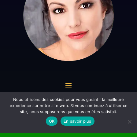
Nous utilisons des cookies pour vous garantir la meilleure
expérience sur notre site web. Si vous continuez à utiliser ce
site, nous supposerons que vous en êtes satisfait.
* 10€/10mn – © gabriellavoyance.com –
OK
En savoir plus
Mentions légales:
CGV du 06.60.78.12.50
–
CGV