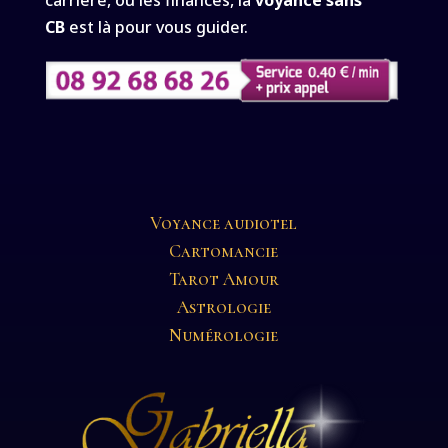
carrière, ou les finances, la
voyance sans
CB
est là pour vous guider.
Voyance audiotel
Cartomancie
Tarot Amour
Astrologie
Numérologie